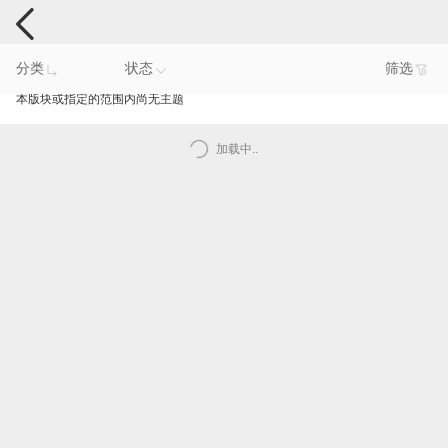
手机反馈
分类
状态
筛选
本版块或指定的范围内尚无主题
加载中..