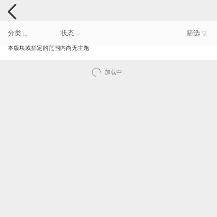
手机反馈
分类
状态
筛选
本版块或指定的范围内尚无主题
加载中..