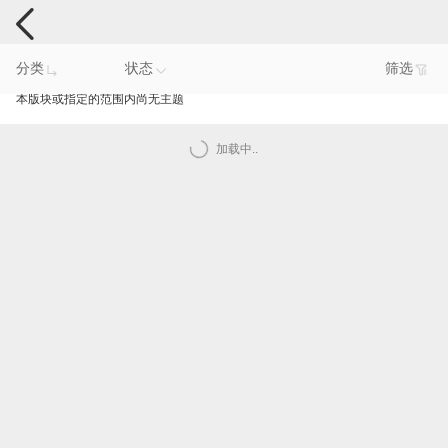
手机反馈
分类
状态
筛选
本版块或指定的范围内尚无主题
加载中..