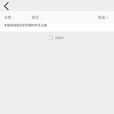
手机反馈
分类
状态
筛选
本版块或指定的范围内尚无主题
加载中..