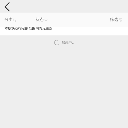
手机反馈
分类
状态
筛选
本版块或指定的范围内尚无主题
加载中..