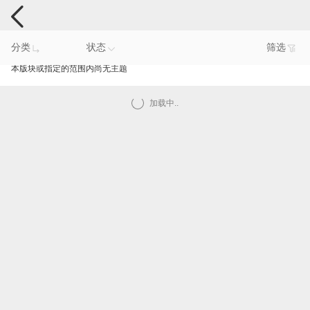
手机反馈
分类
状态
筛选
本版块或指定的范围内尚无主题
加载中..