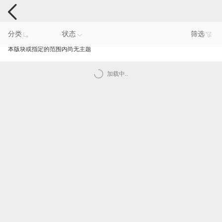
手机反馈
分类
状态
筛选
本版块或指定的范围内尚无主题
加载中..