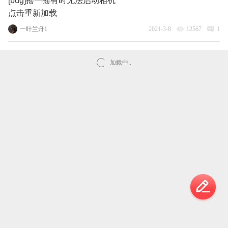
[bug]摇一摇有时无法启动相机
点击重新加载
一叶兰舟1
2021-3-8
12567
1
加载中..