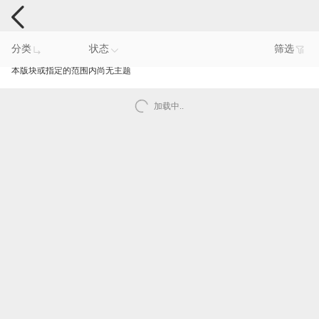
手机反馈
分类
状态
筛选
本版块或指定的范围内尚无主题
加载中..