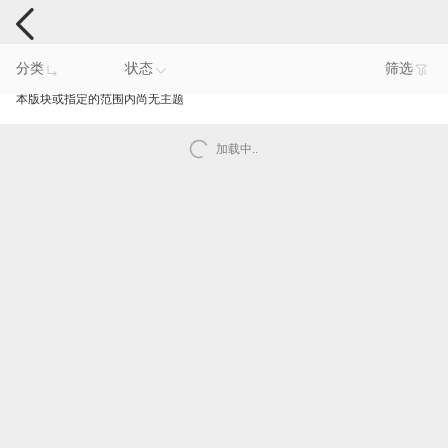
手机反馈
分类
状态
筛选
本版块或指定的范围内尚无主题
加载中..