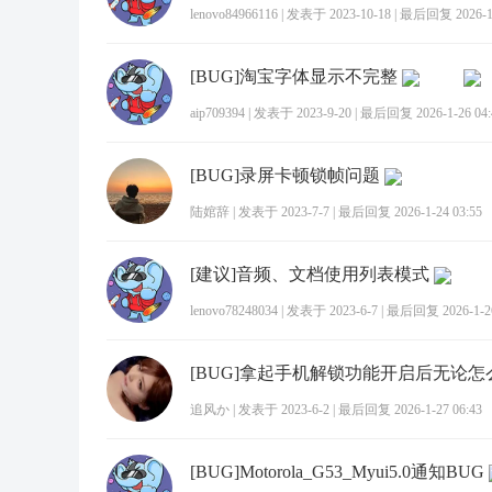
lenovo84966116
|
发表于 2023-10-18
|
最后回复 2026-1-
[BUG]淘宝字体显示不完整
aip709394
|
发表于 2023-9-20
|
最后回复 2026-1-26 04:
[BUG]录屏卡顿锁帧问题
陆婠辞
|
发表于 2023-7-7
|
最后回复 2026-1-24 03:55
[建议]音频、文档使用列表模式
lenovo78248034
|
发表于 2023-6-7
|
最后回复 2026-1-26
追风か
|
发表于 2023-6-2
|
最后回复 2026-1-27 06:43
[BUG]Motorola_G53_Myui5.0通知BUG