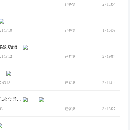
已答复
2
/
13354
1 17:50
已答复
1
/
13639
[BUG]开启息屏显示功能为了实现单机唤醒功能，但是抬起唤醒go...
1 13:52
已答复
2
/
13084
 03:18
已答复
2
/
14814
[BUG]个性化的更换壁纸用不了，多点几次会导致系统卡崩溃
33
已答复
3
/
12827