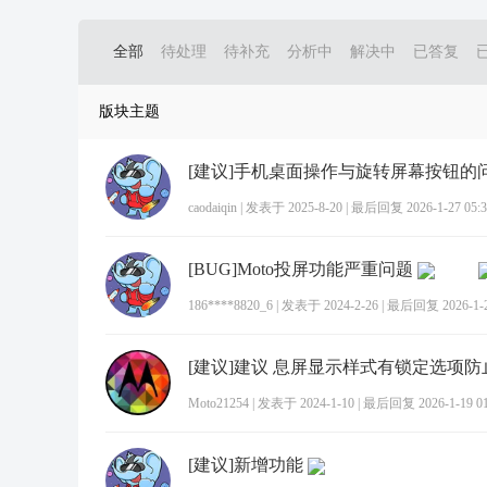
全部
待处理
待补充
分析中
解决中
已答复
版块主题
[建议]手机桌面操作与旋转屏幕按钮的
caodaiqin
|
发表于 2025-8-20
|
最后回复 2026-1-27 05:3
[BUG]Moto投屏功能严重问题
186****8820_6
|
发表于 2024-2-26
|
最后回复 2026-1-24
[建议]建议 息屏显示样式有锁定选项防
Moto21254
|
发表于 2024-1-10
|
最后回复 2026-1-19 01
[建议]新增功能