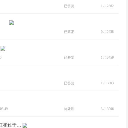
已答复
1
/
12862
已答复
0
/
12638
0
已答复
1
/
13459
已答复
1
/
13803
03:49
待处理
3
/
13906
[BUG]颜色需要优化，特别是红色，太红和过于鲜艳