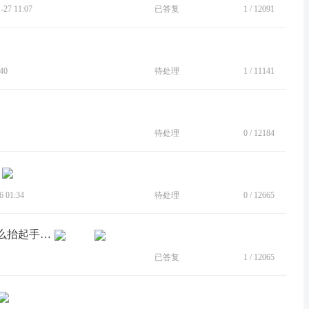
27 11:07
已答复
1
/
12091
40
待处理
1
/
11141
待处理
0
/
12184
 01:34
待处理
0
/
12665
[BUG]拿起手机解锁功能开启后无论怎么抬起手机都无法亮屏
已答复
1
/
12065