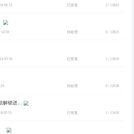
4 06:12
已答复
3
/
13842
！
14:59
待处理
0
/
13825
4 03:56
已答复
2
/
13810
:16
待处理
0
/
12638
[BUG]开启保护套显示，自动锁屏后无法解锁进入界面
 05:53
已答复
1
/
13418