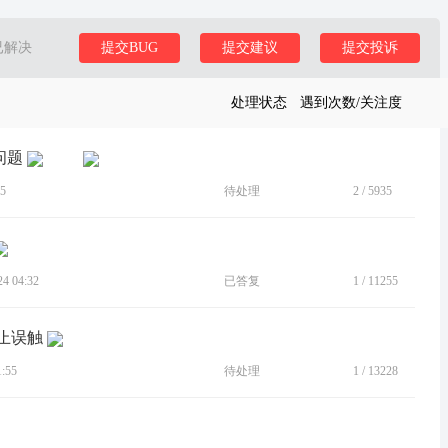
已解决
提交BUG
提交建议
提交投诉
处理状态
遇到次数/关注度
问题
5
待处理
2
/
5935
 04:32
已答复
1
/
11255
止误触
:55
待处理
1
/
13228