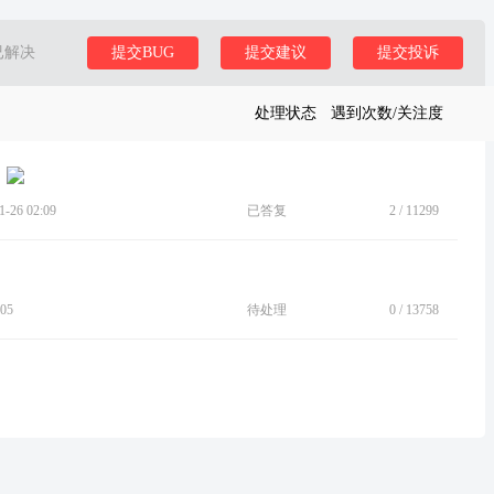
已解决
提交BUG
提交建议
提交投诉
处理状态
遇到次数/关注度
26 02:09
已答复
2
/
11299
05
待处理
0
/
13758