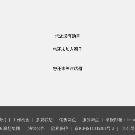
您还没有勋章
您还未加入圈子
您还未关注话题
我们
|
工作机会
|
参观联想
|
销售网点
|
服务网点
|
举报邮箱：lenovoc
26 联想集团
|
法律公告
|
隐私保护
|
京ICP备11035381号-2
|
京公网安