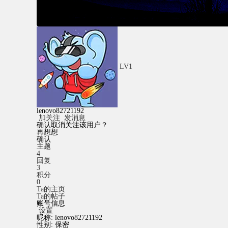
LV1
lenovo82721192
加关注
发消息
确认取消关注该用户？
再想想
确认
主题
4
回复
3
积分
0
Ta的主页
Ta的帖子
账号信息
设置
昵称:
lenovo82721192
性别:
保密