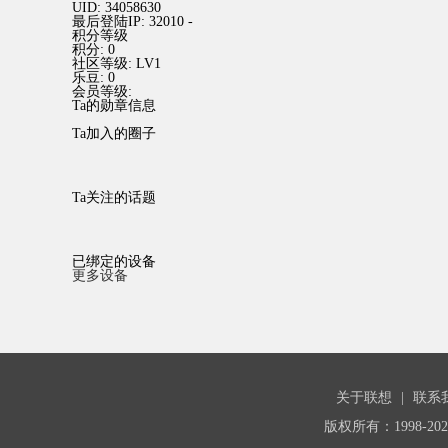
UID:
34058630
最后登陆IP:
32010 -
积分等级
积分:
0
社区等级:
LV1
乐豆:
0
会员等级:
Ta的勋章信息
Ta加入的圈子
Ta关注的话题
已绑定的设备
更多设备
关于联想
|
联系
版权所有：1998-20