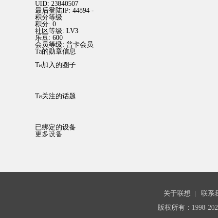
UID:
23840507
最后登陆IP:
44894 -
积分等级
积分:
0
社区等级:
LV3
乐豆:
600
会员等级:
普卡会员
Ta的勋章信息
Ta加入的圈子
Ta关注的话题
已绑定的设备
更多设备
关于联想
|
联系
版权所有：1998-20