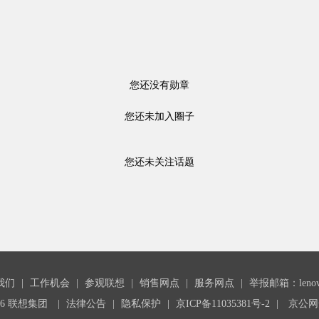
您还没有勋章
您还未加入圈子
您还未关注话题
我们
|
工作机会
|
参观联想
|
销售网点
|
服务网点
|
举报邮箱：lenovoc
26 联想集团
|
法律公告
|
隐私保护
|
京ICP备11035381号-2
|
京公网安