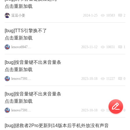
点击重新加载
逗逗小姜
2024-1-25
10583
2
[bug]TTS引擎换不了
点击重新加载
lenovo69472871
2023-11-12
10651
1
[bug]按音量键不出来音量条
点击重新加载
lenovo75917542
2023-10-18
11227
0
[bug]按音量键不出来音量条
点击重新加载
lenovo75917542
2023-10-18
11369
0
[bug]拯救者2Pro更新到14版本后手机外放没有声音