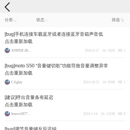
手机反馈
分类
状态
筛选
[bug]手机连接车载蓝牙或者连接蓝牙音箱声音低
点击重新加载
SNIPER Z6pro
2026-6-17
2020
3
[bug]moto S50 “音量键切歌”功能导致音量调整异常
点击重新加载
CAghty
2024-10-22
8509
1
[建议]呼出音量条有延迟
点击重新加载
lenovo59770508
2024-3-14
13236
0
[bug]调节音量键反应迟钝