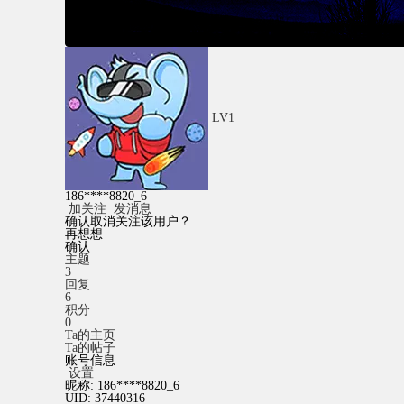
LV1
186****8820_6
加关注
发消息
确认取消关注该用户？
再想想
确认
主题
3
回复
6
积分
0
Ta的主页
Ta的帖子
账号信息
设置
昵称:
186****8820_6
UID:
37440316