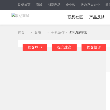
联想首页
商城
消费产品
企业购
政教及大企业
服
联想社区
产品反馈
首页
>
版块
>
手机反馈
>
多种息屏显示
提交BUG
提交建议
提交投诉