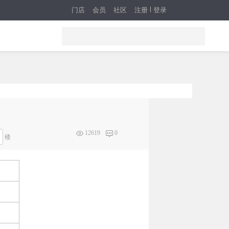
门店
会员
社区
注册
登录
12619
0
楼