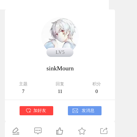
LV5
LV5
sinkMourn
主题
回复
积分
7
11
0
加好友
发消息