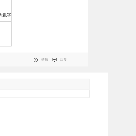
大数字
举报
回复
册