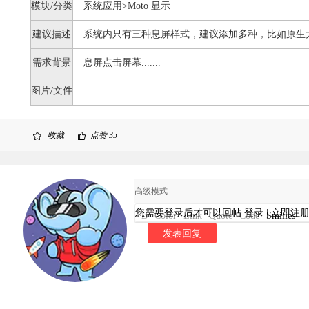
模块/分类
系统应用>Moto 显示
建议描述
系统内只有三种息屏样式，建议添加多种，比如原生
需求背景
息屏点击屏幕.......
图片/文件
收藏
点赞
35
高级模式
您需要登录后才可以回帖
登录
|
立即注
B
Color
Link
Quote
Code
Smilies
发表回复