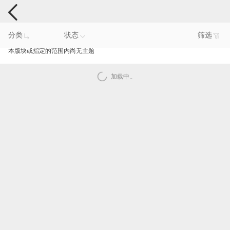
手机反馈
分类
状态
筛选
本版块或指定的范围内尚无主题
加载中..