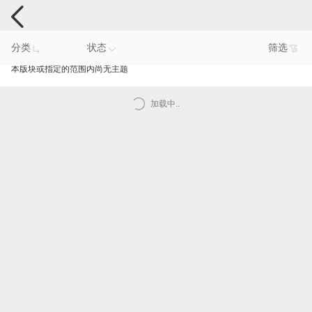
手机反馈
分类
状态
筛选
本版块或指定的范围内尚无主题
加载中..