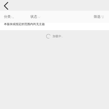
手机反馈
分类
状态
筛选
本版块或指定的范围内尚无主题
加载中..