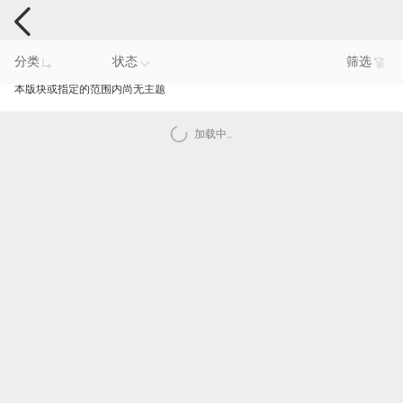
手机反馈
分类
状态
筛选
本版块或指定的范围内尚无主题
加载中..