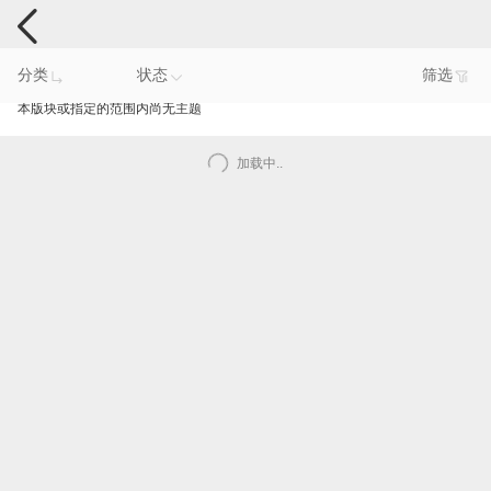
手机反馈
分类
状态
筛选
本版块或指定的范围内尚无主题
加载中..