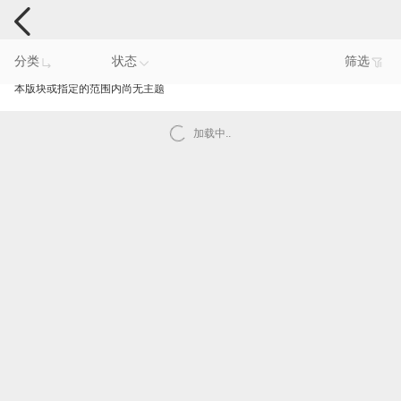
手机反馈
分类
状态
筛选
本版块或指定的范围内尚无主题
加载中..