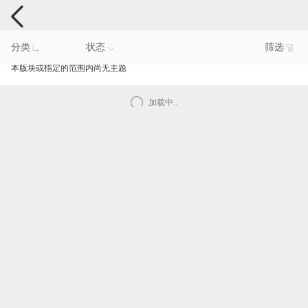
手机反馈
分类
状态
筛选
本版块或指定的范围内尚无主题
加载中..