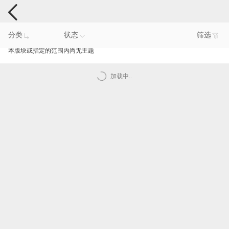
手机反馈
分类
状态
筛选
本版块或指定的范围内尚无主题
加载中..