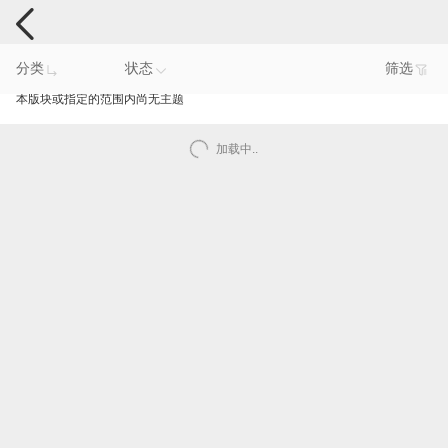
手机反馈
分类
状态
筛选
本版块或指定的范围内尚无主题
加载中..