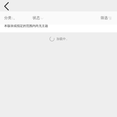
手机反馈
分类
状态
筛选
本版块或指定的范围内尚无主题
加载中..