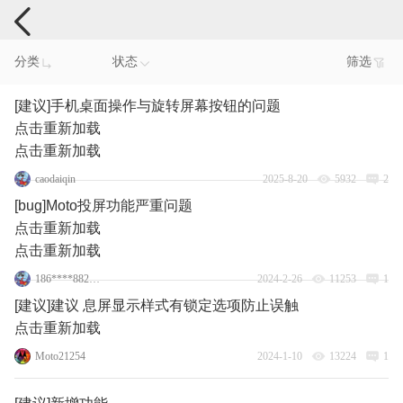
手机反馈
分类
状态
筛选
[建议]手机桌面操作与旋转屏幕按钮的问题
点击重新加载
点击重新加载
caodaiqin
2025-8-20
5932
2
[bug]Moto投屏功能严重问题
点击重新加载
点击重新加载
186****8820_6
2024-2-26
11253
1
[建议]建议 息屏显示样式有锁定选项防止误触
点击重新加载
Moto21254
2024-1-10
13224
1