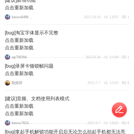
[建议]新增功能
点击重新加载
lenovo84966116
2023-10-18
12035
1
[bug]淘宝字体显示不完整
点击重新加载
点击重新加载
aip709394
2023-9-20
11109
1
[bug]录屏卡顿锁帧问题
点击重新加载
陆婠辞
2023-7-7
12143
0
[建议]音频、文档使用列表模式
点击重新加载
点击重新加载
lenovo78248034
2023-6-7
12633
0
[bug]拿起手机解锁功能开启后无论怎么抬起手机都无法亮