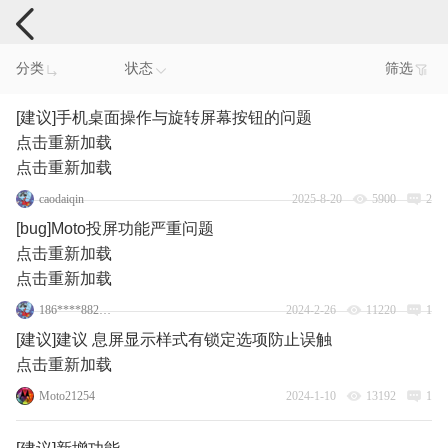
手机反馈
分类
状态
筛选
[建议]手机桌面操作与旋转屏幕按钮的问题
点击重新加载
点击重新加载
caodaiqin
2025-8-20
5900
2
[bug]Moto投屏功能严重问题
点击重新加载
点击重新加载
186****8820_6
2024-2-26
11220
1
[建议]建议 息屏显示样式有锁定选项防止误触
点击重新加载
Moto21254
2024-1-10
13192
1