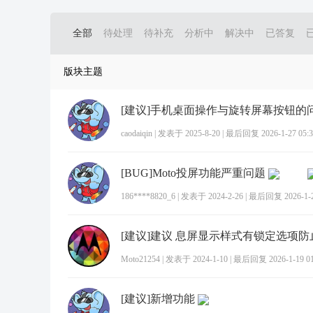
全部
待处理
待补充
分析中
解决中
已答复
版块主题
[建议]手机桌面操作与旋转屏幕按钮的
caodaiqin
|
发表于 2025-8-20
|
最后回复 2026-1-27 05:3
[BUG]Moto投屏功能严重问题
186****8820_6
|
发表于 2024-2-26
|
最后回复 2026-1-24
[建议]建议 息屏显示样式有锁定选项防
Moto21254
|
发表于 2024-1-10
|
最后回复 2026-1-19 01
[建议]新增功能