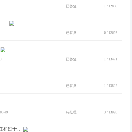
已答复
1
/
12880
已答复
0
/
12657
0
已答复
1
/
13471
已答复
1
/
13822
03:49
待处理
3
/
13920
[BUG]颜色需要优化，特别是红色，太红和过于鲜艳