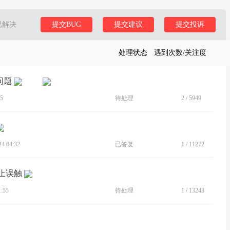
已解决
提交BUG
提交建议
提交投诉
处理状态
遇到次数/关注度
问题
5
待处理
2
/
5949
 04:32
已答复
1
/
11272
止误触
:55
待处理
1
/
13243