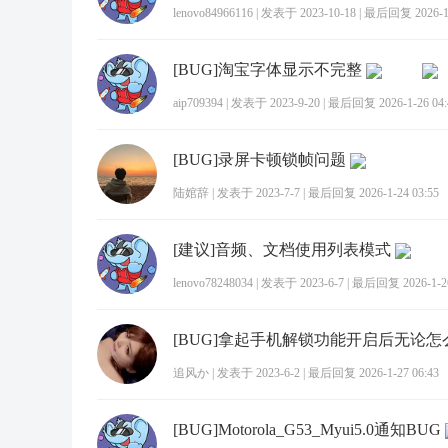
lenovo84966116
|
发表于 2023-10-18
|
最后回复 2026-1-
[BUG]淘宝字体显示不完整
aip709394
|
发表于 2023-9-20
|
最后回复 2026-1-26 04:
[BUG]录屏卡顿锁帧问题
陆婠辞
|
发表于 2023-7-7
|
最后回复 2026-1-24 03:55
[建议]音频、文档使用列表模式
lenovo78248034
|
发表于 2023-6-7
|
最后回复 2026-1-26
追风か
|
发表于 2023-6-2
|
最后回复 2026-1-27 06:43
[BUG]Motorola_G53_Myui5.0通知BUG