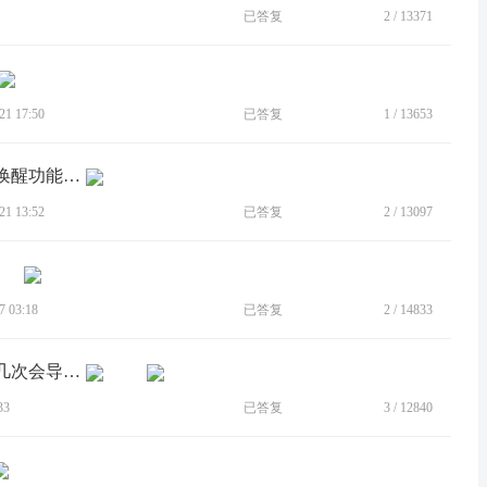
已答复
2
/
13371
1 17:50
已答复
1
/
13653
[BUG]开启息屏显示功能为了实现单机唤醒功能，但是抬起唤醒go...
1 13:52
已答复
2
/
13097
 03:18
已答复
2
/
14833
[BUG]个性化的更换壁纸用不了，多点几次会导致系统卡崩溃
33
已答复
3
/
12840