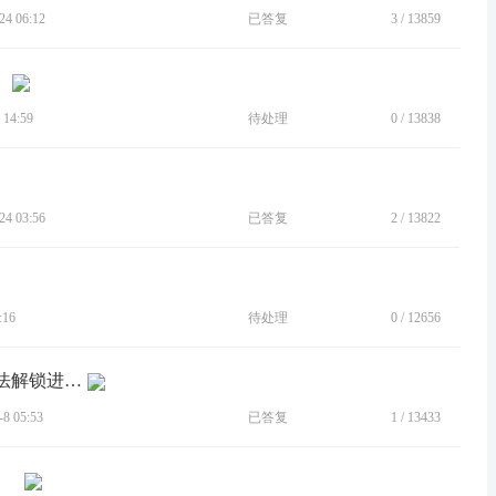
4 06:12
已答复
3
/
13859
！
14:59
待处理
0
/
13838
4 03:56
已答复
2
/
13822
:16
待处理
0
/
12656
[BUG]开启保护套显示，自动锁屏后无法解锁进入界面
 05:53
已答复
1
/
13433