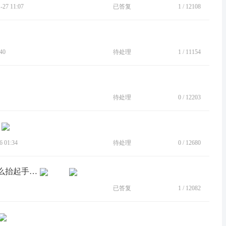
27 11:07
已答复
1
/
12108
40
待处理
1
/
11154
待处理
0
/
12203
 01:34
待处理
0
/
12680
[BUG]拿起手机解锁功能开启后无论怎么抬起手机都无法亮屏
已答复
1
/
12082