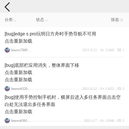
手机反馈
分类
状态
筛选
[bug]edge s pro玩明日方舟时手势导航不可用
点击重新加载
lenovo70695461
2021-9-23
12460
1
[bug]底部栏应用消失，整体界面下移
点击重新加载
点击重新加载
lenovo63200014
2021-8-22
13422
1
[bug]使用手势控制手机时，横屏后进入多任务界面点击空
白处无法退出多任务界面
点击重新加载
lenovo63611104
2021-3-7
12040
1