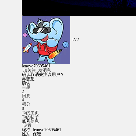
LV2
lenovo70695461
加关注
发消息
确认取消关注该用户？
再想想
确认
主题
2
回复
4
积分
0
Ta的主页
Ta的帖子
账号信息
设置
昵称:
lenovo70695461
性别:
保密