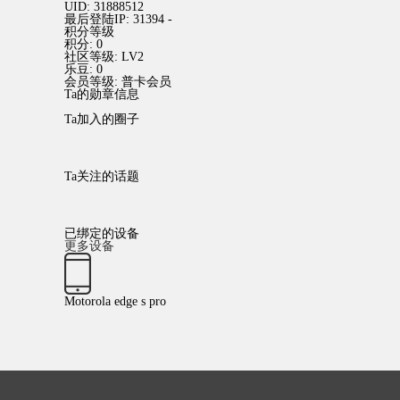
UID:
31888512
最后登陆IP:
31394 -
积分等级
积分:
0
社区等级:
LV2
乐豆:
0
会员等级:
普卡会员
Ta的勋章信息
Ta加入的圈子
Ta关注的话题
已绑定的设备
更多设备
Motorola edge s pro