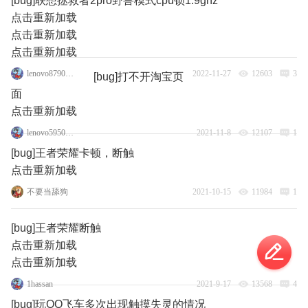
[bug]联想拯救者2pro野兽模式cpu锁1.9ghz
点击重新加载
点击重新加载
点击重新加载
lenovo87908035
2022-11-27
12603
3
[bug]打不开淘宝页
面
点击重新加载
lenovo59508615
2021-11-8
12107
1
[bug]王者荣耀卡顿，断触
点击重新加载
不要当舔狗
2021-10-15
11984
1
[bug]王者荣耀断触
点击重新加载
点击重新加载
1hassan
2021-9-17
13568
4
[bug]玩QQ飞车多次出现触摸失灵的情况