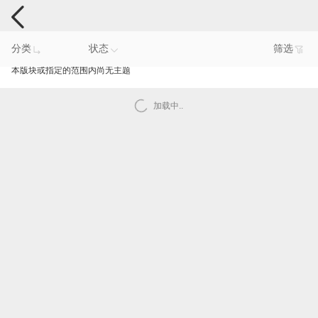
手机反馈
分类
状态
筛选
本版块或指定的范围内尚无主题
加载中..