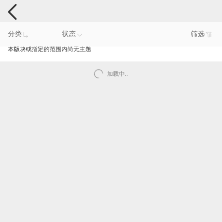
手机反馈
分类
状态
筛选
本版块或指定的范围内尚无主题
加载中..