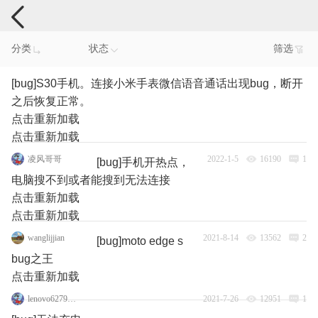
手机反馈
分类
状态
筛选
[bug]S30手机。连接小米手表微信语音通话出现bug，断开
之后恢复正常。
点击重新加载
点击重新加载
凌风哥哥
2022-1-5
16190
1
[bug]手机开热点，
电脑搜不到或者能搜到无法连接
点击重新加载
点击重新加载
wanglijjian
2021-8-14
13562
2
[bug]moto edge s
bug之王
点击重新加载
lenovo62795586
2021-7-26
12951
1