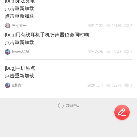
[bug]无法充电
点击重新加载
点击重新加载
三七五一
2021-7-22
13130
2
[bug]用有线耳机手机扬声器也会同时响
点击重新加载
lenovo62564279
2021-2-26
13043
1
[bug]手机热点
点击重新加载
燕青?
2020-12-4
12271
1
加载中..