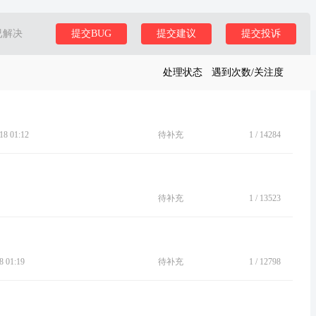
已解决
提交BUG
提交建议
提交投诉
处理状态
遇到次数/关注度
8 01:12
待补充
1
/
14284
待补充
1
/
13523
 01:19
待补充
1
/
12798