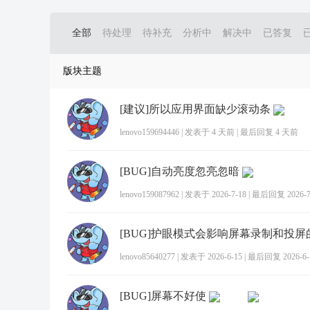
全部
待处理
待补充
分析中
解决中
已答复
版块主题
[建议]所以应用界面缺少滚动条
lenovo159694446
|
发表于
4 天前
|
最后回复
4 天前
[BUG]自动亮度忽亮忽暗
lenovo159087962
|
发表于 2026-7-18
|
最后回复 2026-7-
[BUG]护眼模式会影响屏幕录制和投屏
lenovo85640277
|
发表于 2026-6-15
|
最后回复 2026-6-1
[BUG]屏幕不好使