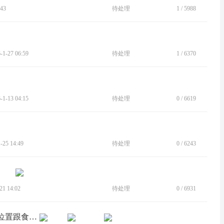
43
待处理
1
/
5988
-27 06:59
待处理
1
/
6370
-13 04:15
待处理
0
/
6619
25 14:49
待处理
0
/
6243
1 14:02
待处理
0
/
6931
[BUG]moto razr 50Ultra息屏显示时日期位置跟食月似的