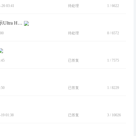
26 03:41
待处理
1
/
6622
[BUG]屏幕颜色调为饱和色时，无法显示Ultra HDR照片
00
待处理
0
/
6572
:45
已答复
1
/
7575
:50
已答复
1
/
8229
9 01:38
已答复
3
/
10026