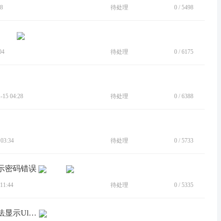
8
待处理
0
/
5498
04
待处理
0
/
6175
15 04:28
待处理
0
/
6388
03:34
待处理
0
/
5733
提示密码错误
11:44
待处理
0
/
5335
[BUG]屏幕颜色调为亮丽或鲜艳时，无法显示Ultra HDR照片