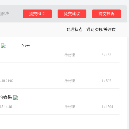
已解决
提交BUG
提交建议
提交投诉
处理状态
遇到次数/关注度
New
待处理
5
/
157
18 21:02
待处理
1
/
597
的效果
5 14:46
待处理
1
/
1504