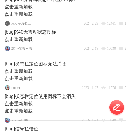
点击重新加载
点击重新加载
lenovo82416158
2024-2-29
12461
1
[bug]X40无震动状态图标
点击重新加载
就问你香不香
2024-2-18
10930
2
[bug]状态栏定位图标无法消除
点击重新加载
点击重新加载
mobeta
2023-11-27
11576
5
[bug]状态栏定位使用图标不会消失
点击重新加载
点击重新加载
lenovo100824938
2023-11-21
10848
3
[bug]信号栏错位