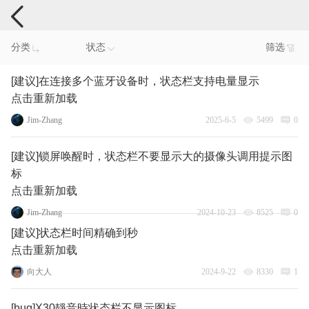
手机反馈
分类
状态
筛选
[建议]在连接多个蓝牙设备时，状态栏支持电量显示
点击重新加载
Jim-Zhang
2025-6-5
5499
0
[建议]锁屏唤醒时，状态栏不要显示大的摄像头调用提示图
标
点击重新加载
Jim-Zhang
2024-10-23
8525
0
[建议]状态栏时间精确到秒
点击重新加载
向大人
2024-9-22
8330
1
[bug]X30靜音時状态栏不显示图标