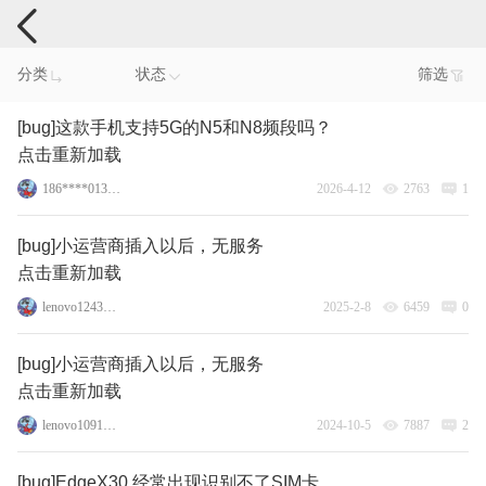
手机反馈
分类
状态
筛选
[bug]这款手机支持5G的N5和N8频段吗？
点击重新加载
186****0132_60
2026-4-12
2763
1
[bug]小运营商插入以后，无服务
点击重新加载
lenovo124346155
2025-2-8
6459
0
[bug]小运营商插入以后，无服务
点击重新加载
lenovo109156355
2024-10-5
7887
2
[bug]EdgeX30 经常出现识别不了SIM卡