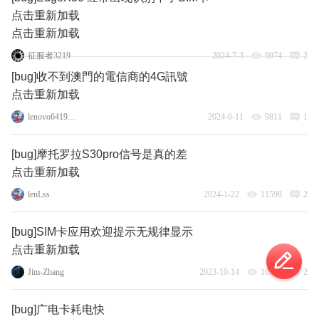
点击重新加载
点击重新加载
征服者3219
2024-7-3
9974
2
[bug]收不到澳門的電信商的4G訊號
点击重新加载
lenovo64196223
2024-6-11
9811
1
[bug]摩托罗拉S30pro信号是真的差
点击重新加载
lenLss
2024-1-22
11598
2
[bug]SIM卡应用欢迎提示无规律显示
点击重新加载
Jim-Zhang
2023-10-14
10351
2
[bug]广电卡耗电快