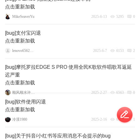
点击重新加载
MikeSeaverYu
2025-6-13
5295
0
[bug]支付宝闪退
点击重新加载
lenovo65623516
2025-6-7
6153
2
[bug]摩托罗拉EDGE S PRO 使用全民K歌软件唱歌耳返延
迟严重
点击重新加载
顺风顺水许晓瑞
2025-2-27
6563
0
[bug]软件使用闪退
点击重新加载
冷漠1980
2025-2-16
6771
1
[bug]关于抖音/小红书等应用消息不会提示的bug