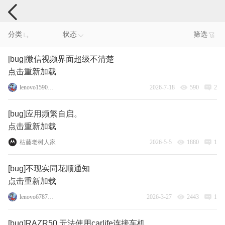
手机反馈
分类
状态
筛选
[bug]微信视频界面超级不清楚
点击重新加载
lenovo159087962
2026-7-18
590
2
[bug]应用频繁自启。
点击重新加载
枯藤老树人家
2026-5-5
1880
1
[bug]不现实同花顺通知
点击重新加载
lenovo67872328
2026-3-27
2443
1
[bug]RAZR50 无法使用carlife连接车机