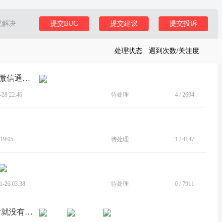
已解决
提交BUG
提交建议
提交投诉
处理状态
遇到次数/关注度
[建议]s50更新了最新的安卓16还是没有微信通话录音
8 22:46
待处理
4
/
2694
19:05
待处理
1
/
4147
26 03:38
待处理
0
/
7911
[BUG]通话自动录音，录制1分半时间后就没有声音