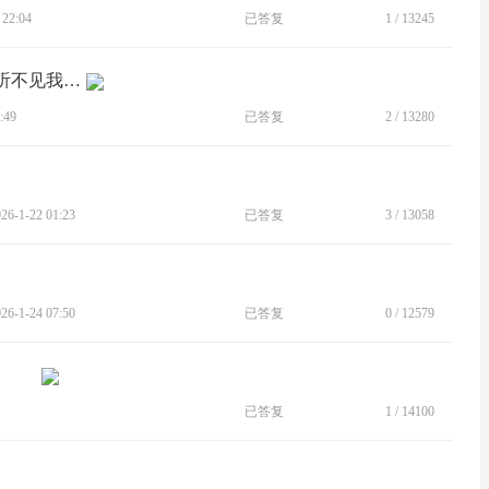
22:04
已答复
1
/
13245
[BUG]打电话听不到对方声音，对方也听不见我讲话。
:49
已答复
2
/
13280
-1-22 01:23
已答复
3
/
13058
-1-24 07:50
已答复
0
/
12579
已答复
1
/
14100