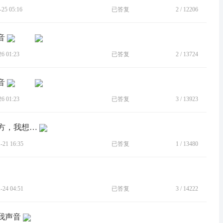
5 05:16
已答复
2
/
12206
音
 01:23
已答复
2
/
13724
音
 01:23
已答复
3
/
13923
[建议]通话录音后 手机文件夹在哪个地方，我想导出来，电脑找...
21 16:35
已答复
1
/
13480
24 04:51
已答复
3
/
14222
到我声音