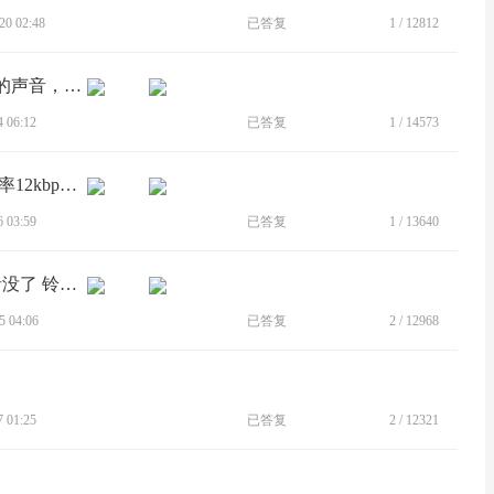
0 02:48
已答复
1
/
12812
[BUG]打电话和微信电话对方听不到我的声音，但是麦克风是好的
 06:12
已答复
1
/
14573
[BUG]edge s 升级安卓12 通话录音 比特率12kbps 未升级前不这样
 03:59
已答复
1
/
13640
[BUG]没声音 也不能录制声音 媒体声音没了 铃声什么都还有用
 04:06
已答复
2
/
12968
 01:25
已答复
2
/
12321