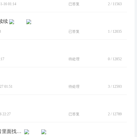
-16 01:14
已答复
2
/
11563
续续
3
已答复
1
/
12035
:17
待处理
0
/
12852
7 01:51
待处理
3
/
12593
 22:27
已答复
2
/
12789
[BUG]请求修复moto edge s30在通话录音里面找不到对微信通话进行录音的选项开关的bug的bug