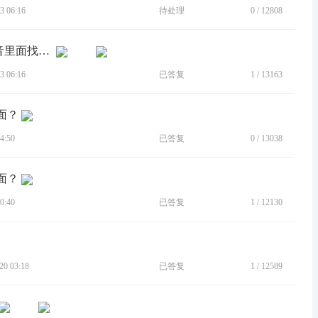
 06:16
待处理
0
/
12808
[BUG]请求修复moto edge s30在通话录音里面找不到对微信通话进行录音的选项开关的bug的bug
 06:16
已答复
1
/
13163
面？
4:50
已答复
0
/
13038
面？
0:40
已答复
1
/
12130
0 03:18
已答复
1
/
12589