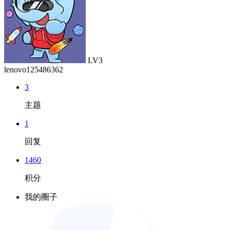
LV3
lenovo125486362
3
主题
1
回复
1460
积分
我的圈子