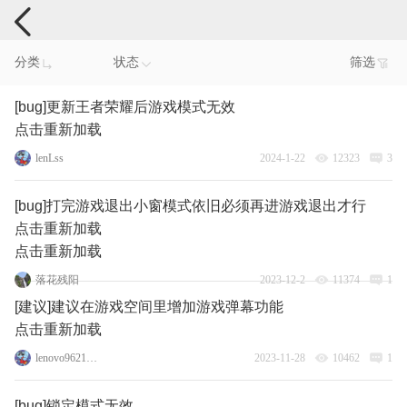
手机反馈
分类
状态
筛选
[bug]更新王者荣耀后游戏模式无效
点击重新加载
lenLss
2024-1-22
12323
3
[bug]打完游戏退出小窗模式依旧必须再进游戏退出才行
点击重新加载
点击重新加载
落花残阳
2023-12-2
11374
1
[建议]建议在游戏空间里增加游戏弹幕功能
点击重新加载
lenovo96217603
2023-11-28
10462
1
[bug]锁定模式无效