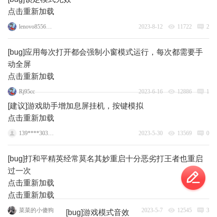
点击重新加载
lenovo85567781
2023-8-12
11722
2
[bug]应用每次打开都会强制小窗模式运行，每次都需要手
动全屏
点击重新加载
Rj95cc
2023-6-16
12886
1
[建议]游戏助手增加息屏挂机，按键模拟
点击重新加载
139****3031_1
2023-5-30
13569
0
[bug]打和平精英经常莫名其妙重启十分恶劣打王者也重启
过一次
点击重新加载
点击重新加载
菜菜的小傻狗
2023-5-7
12545
3
[bug]游戏模式音效