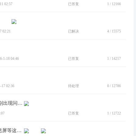
1 02:57
已答复
1
/
12166
 02:21
已解决
4
/
15575
1-18 04:46
已答复
1
/
14217
17 02:36
待处理
0
/
12786
[BUG]手机qq账号安全里，启用人脸识别出现问题卡顿不能通过
:07
已答复
1
/
12722
[建议]没有翻盖息屏，口袋息屏，双击息屏等这些功能