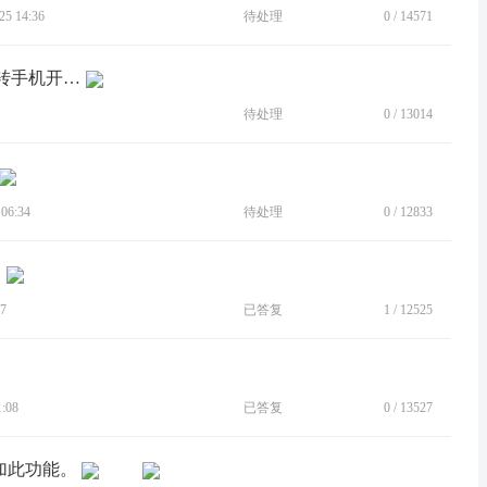
5 14:36
待处理
0
/
14571
[BUG]三键截屏，切手机开闪光灯，翻转手机开相机失效
待处理
0
/
13014
06:34
待处理
0
/
12833
7
已答复
1
/
12525
:08
已答复
0
/
13527
加此功能。