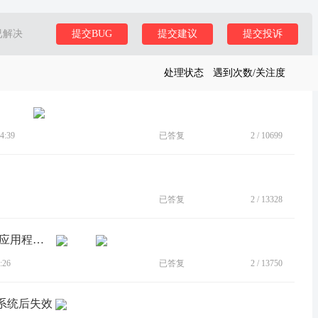
已解决
提交BUG
提交建议
提交投诉
处理状态
遇到次数/关注度
4:39
已答复
2
/
10699
已答复
2
/
13328
[BUG]升级5.0后，双击电源键快速启动应用程序失效了
:26
已答复
2
/
13750
级系统后失效