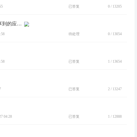
55
已答复
0
/
13205
[建议]能否增加截图分享删除及常用分享到的应用提前功能
:58
待处理
0
/
13054
:58
已答复
1
/
13654
7
已答复
2
/
13247
 04:28
已答复
1
/
12888