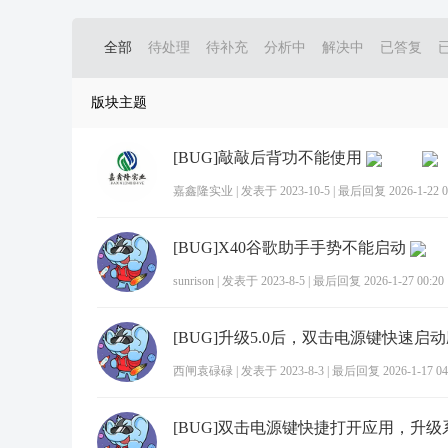
全部
待处理
待补充
分析中
解决中
已答复
版块主题
[BUG]敲敲后背功不能使用
嘉鑫隆实业
|
发表于 2023-10-5
|
最后回复 2026-1-22 0
[BUG]X40谷歌助手手势不能启动
sunrison
|
发表于 2023-8-5
|
最后回复 2026-1-27 00:20
西闸袁碌碌
|
发表于 2023-8-3
|
最后回复 2026-1-17 04
[BUG]双击电源键快捷打开应用，升