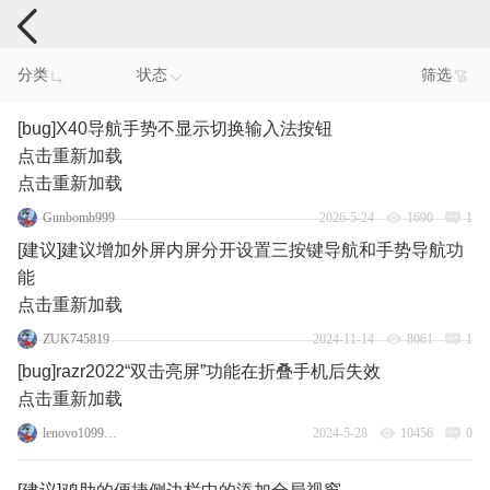
手机反馈
分类
状态
筛选
[bug]X40导航手势不显示切换输入法按钮
点击重新加载
点击重新加载
Gunbomb999
2026-5-24
1690
1
[建议]建议增加外屏内屏分开设置三按键导航和手势导航功
能
点击重新加载
ZUK745819
2024-11-14
8061
1
[bug]razr2022“双击亮屏”功能在折叠手机后失效
点击重新加载
lenovo109998360
2024-5-28
10456
0