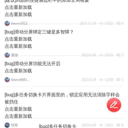
[建议]鸡肋的便捷侧边栏中的添加全局视窗
点击重新加载
点击重新加载
lenovo102282169
2023-11-19
11321
0
[bug]滑动分屏绑定三键是多智障？
点击重新加载
点击重新加载
墨游
2023-6-30
12231
3
[bug]滑动分屏功能无法开启
点击重新加载
lenovo86810535
2023-6-29
12258
3
[bug]多任务切换卡片界面里的，锁定应用无法清除字样会
被挡住
点击重新加载
点击重新加载
转呀
2023-6-28
11831
0
[bug]多任务切换卡