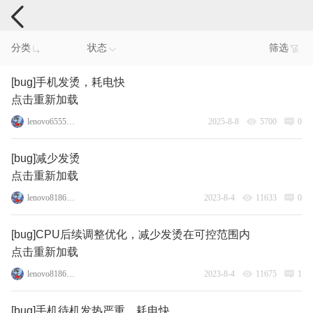
手机反馈
分类
状态
筛选
[bug]手机发烫，耗电快
点击重新加载
lenovo65555770
2025-8-8
5700
0
[bug]减少发烫
点击重新加载
lenovo81863951
2023-8-4
11633
0
[bug]CPU后续调整优化，减少发烫在可控范围内
点击重新加载
lenovo81863951
2023-8-4
11675
1
[bug]手机待机发热严重，耗电快