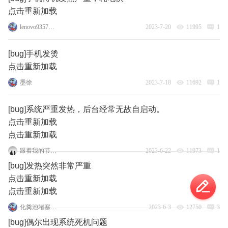
点击重新加载
lenovo93575126
2023-7-20
11995
1
[bug]手机发烫
点击重新加载
墨徐
2023-7-18
11692
1
[bug]系统严重发热，后台经常无故自启动。
点击重新加载
点击重新加载
跟着我的节奏嗨起来
2023-6-22
11973
1
[bug]发热突然非常严重
点击重新加载
点击重新加载
化粪池堵塞的凶手
2023-6-3
12750
3
[bug]偶尔出现系统死机问题