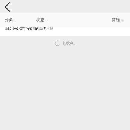
手机反馈
分类
状态
筛选
本版块或指定的范围内尚无主题
加载中..