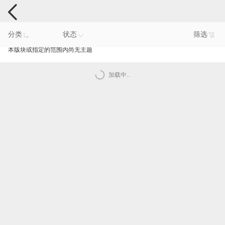
手机反馈
分类
状态
筛选
本版块或指定的范围内尚无主题
加载中..