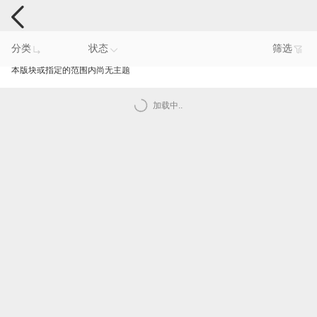
手机反馈
分类
状态
筛选
本版块或指定的范围内尚无主题
加载中..